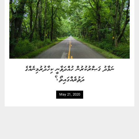
ނަމާދު ޤަޞްރުކުރުން ހުއްދަވާނީ ކިހާދުރުމިނެއްގެ
ދަތުރެއްގައިތޯ؟
May 21, 2020