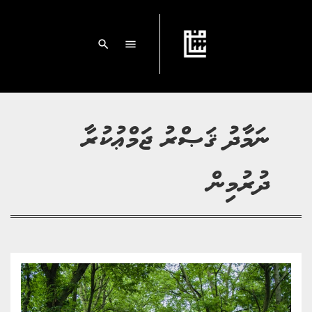
search
menu
ނަމާދު ޤަޞްރު ޖަމްޢުކުރާ
ދުރުމިން