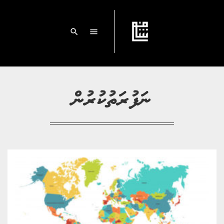
search
menu
ނަފުރަތުކުރުން