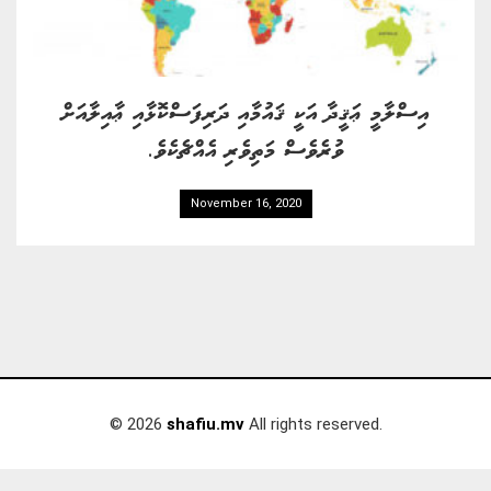
އިސްލާމީ ޢަޤީދާ އަކީ ޤައުމާއި ދަރިފަސްކޮޅާއި ޢާއިލާއަށް
ވުރެވެސް މަތިވެރި އެއްޗެކެވެ.
November 16, 2020
© 2026
shafiu.mv
All rights reserved.