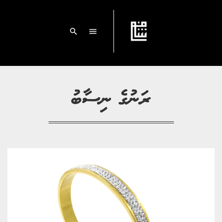
search
menu
ރަނުގެ ނިސާބު