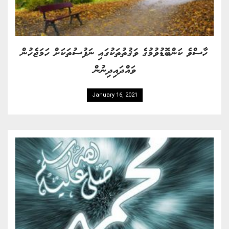
ހާސްވެ ކަންބޮޑުވުމުގެ ވަޤުތުތަކުގައި ނަފުސުތަކަށް ހަމަޖެހުން
ވައްދައިދިނުން
January 16, 2021