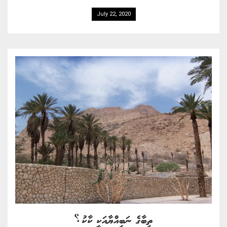
July 22, 2020
ތިބާގެ ނަބިއްޔާއަކީ ކާކު؟