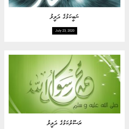
ނަބީކަމުގެ ދަލީލު
July 23, 2020
ރަސޫލުކަމުގެ ދަލީލު