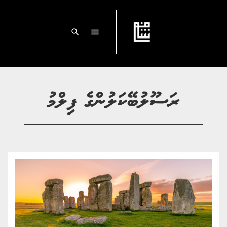
search
menu
ރަސޫލުބޭކަލުންގެ ފިލްމު