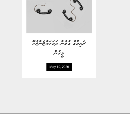
ރަޙިމުގެ ގުޅުން ދަމަހައްޓަންޖެހޭ
މީހުން
May 10, 2020