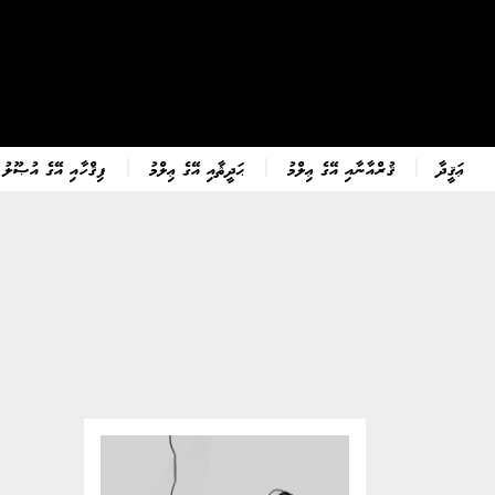
ޢަޤީދާ
ޤުރްއާނާއި އޭގެ ޢިލްމު
ޙަދީޘާއި އޭގެ ޢިލްމު
ފިޤްހާއި އޭގެ އުޞޫލު