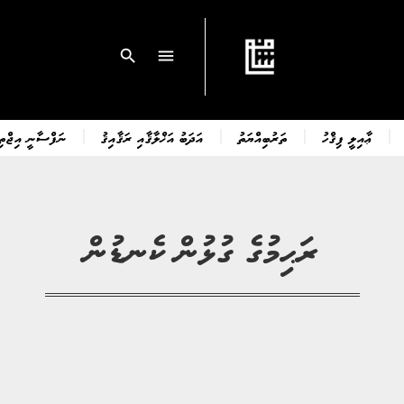
search
menu
ޢާއިލީ ފިޤްހު
ތަރުބިއްޔަތު
އަދަބު އަޚްލާޤާއި ރަޤާއިޤު
ނަފްސާނީ އިޖްތިމ
ރަޙިމުގެ ގުޅުން ކެނޑުން