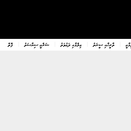
ާޢީ
ތާރީޚާއި ސީރަތު
ޢިލްމާއި ދަޢުވަތު
ޝަރްޢީ ސިޔާސަތު
ފޮތް