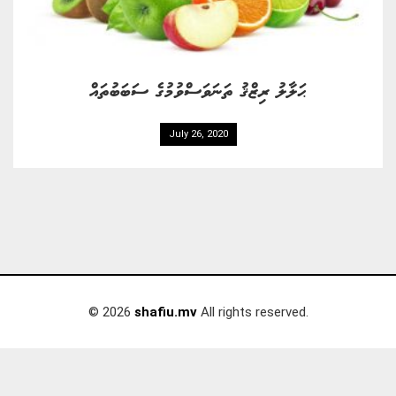
ޙަލާލު ރިޒްޤު ތަނަވަސްވުމުގެ ސަބަބުތައް
July 26, 2020
© 2026
shafiu.mv
All rights reserved.