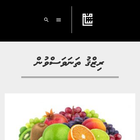
search
menu
ރިޒްޤު ތަނަވަސްވުން