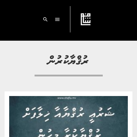
search
menu
ރުޤްޔާކުރުން