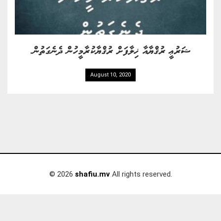
ޝަރުޢީ ރުޤްޔާއާ ޚިލާފަށް ރުޤްޔާކުރާމީހުން ދެނެގަތުން.
August 10, 2020
© 2026
shafiu.mv
All rights reserved.