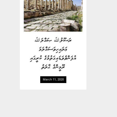
ރަސޫލުﷲ ޞައްލަﷲ
ޢަލައިހިވަސައްލަމަ
އުފަންވެވަޑައިގަތުމުގެ ކުރީގައި
ރޫމީންގެ ޙާލަތު
March 11, 2020