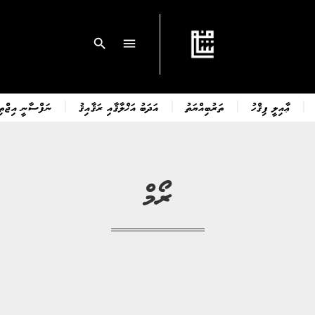
search
menu
ޢާއިލީ ފިޤްހު
ތަރުބިއްޔަތު
އަދަބު އަޚްލާޤާއި ރަޤާއިޤު
ނަފްސާނީ އިޖްތިމ
ރޯމް