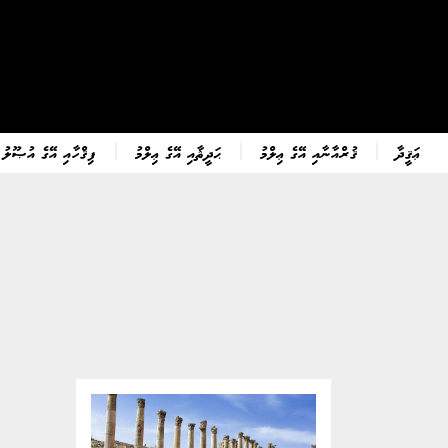
ޢަޤީދާ
ޤުރްއާނާއި އޭގެ ޢިލްމު
ޙަދީޘާއި އޭގެ ޢިލްމު
ފިޤްހާއި އޭގެ އުޞޫލު