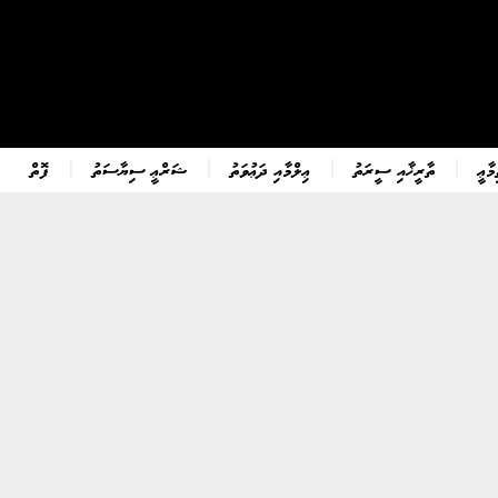
ާޢީ
ތާރީޚާއި ސީރަތު
ޢިލްމާއި ދަޢުވަތު
ޝަރްޢީ ސިޔާސަތު
ފޮތް