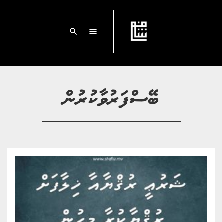
search
menu
ބޭސްފަރުވާކުރުން