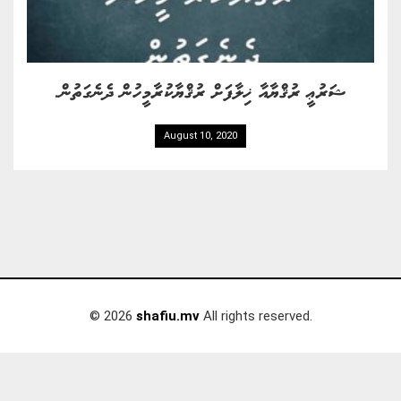
ޝަރުޢީ ރުޤްޔާއާ ޚިލާފަށް ރުޤްޔާކުރާމީހުން ދެނެގަތުން.
August 10, 2020
© 2026
shafiu.mv
All rights reserved.