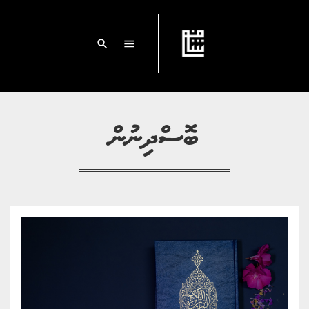
search
menu
ބޮސްދިނުން