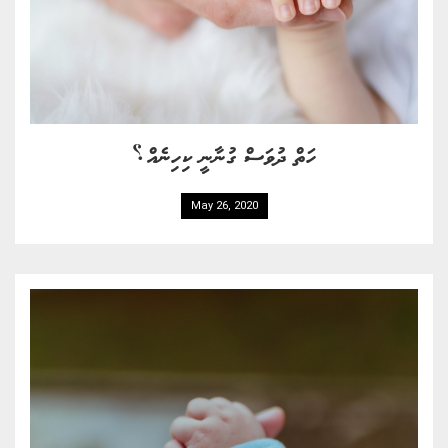
ހަތް ދުވަސް ގުނާނީ ކިހިނެއް؟
May 26, 2020