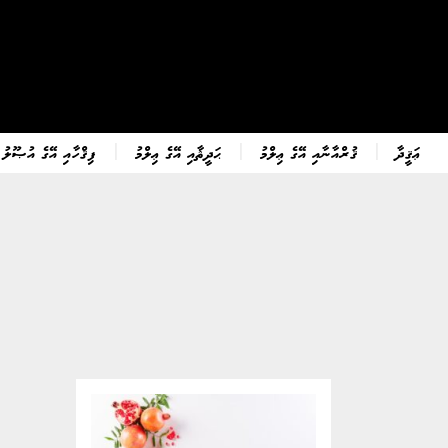
ޢަޤީދާ
ޤުރްއާނާއި އޭގެ ޢިލްމު
ޙަދީޘާއި އޭގެ ޢިލްމު
ފިޤްހާއި އޭގެ އުޞޫލު