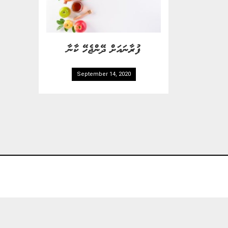
ފުރާނައަށް ދޭންޖެހޭ ކާނާ
September 14, 2020