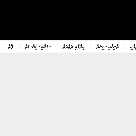
ާޢީ
ތާރީޚާއި ސީރަތު
ޢިލްމާއި ދަޢުވަތު
ޝަރްޢީ ސިޔާސަތު
ފޮތް