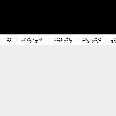
ާޢީ
ތާރީޚާއި ސީރަތު
ޢިލްމާއި ދަޢުވަތު
ޝަރްޢީ ސިޔާސަތު
ފޮތް