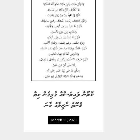
ކޮރޯނާ ވައިރަސްއާ ގުޅިގެން ކިޔާ
ޤުނޫތު ނާޒިލާގެ މާނަ
March 11, 2020