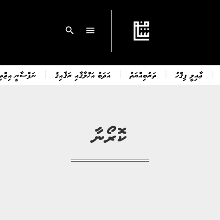
search
menu
ޢާއިލީ ފިޤްހު
ތަރުބިއްޔަތު
އަދަބު އަޚްލާޤާއި ރަޤާއިޤު
ނަފްސާނީ އިޖްތިމ
ކޮރޯނާ