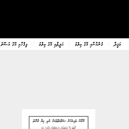
ޢަޤީދާ
ޤުރްއާނާއި އޭގެ ޢިލްމު
ޙަދީޘާއި އޭގެ ޢިލްމު
ފިޤްހާއި އޭގެ އުޞޫލު