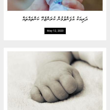
ދަރިއަކު އުފަންވުމުން ކުރަންޖެހޭ ކަންތައްތައް
May 12, 2020