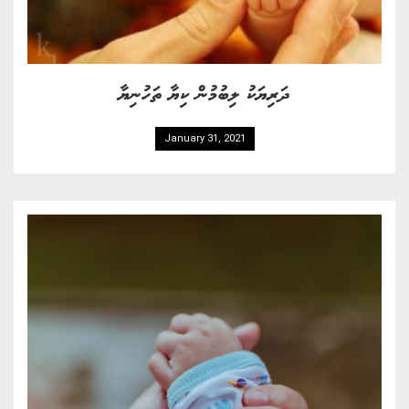
ދަރިޔަކު ލިބުމުން ކިޔާ ތަހުނިޔާ
January 31, 2021