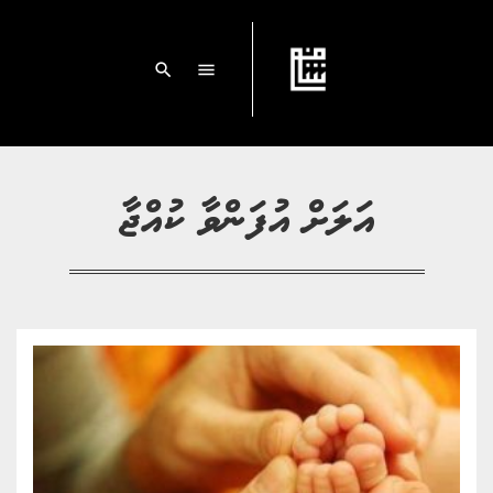
search
menu
އަލަށް އުފަންވާ ކުއްޖާ