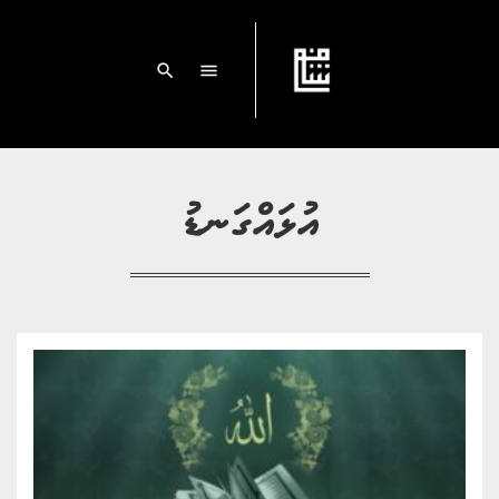
search
menu
އުޅައްގަނޑު