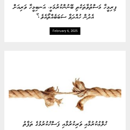
ފިރިމީހާ މަސްތުވާތަކެތި ބޭނުންކުރުމަކީ، އަނބިމީހާ ވަރިއަށް
އެދުން ހުއްދަވާ ސަބަބެއްތޯއެވެ؟
February 6, 2025
ޚުލްޢުކުރުމާއި ވަރިކުރުމާއި ފަސްޚުކުރުމުގެ ތަފާތު