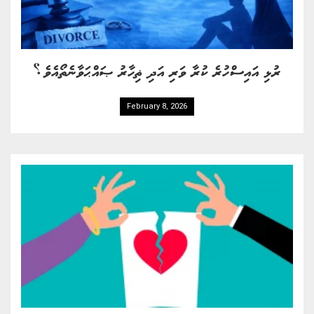
ރުޅި އައިސްހުރެ ކުރާ ވަރި އަދި ޡިހާރު ޞައްޙަވާނެތޯއެވެ؟
February 8, 2026