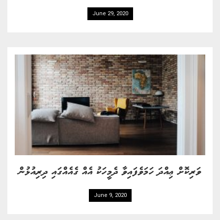
June 29, 2020
ވަރިކޮށް ޢިއްދަ ހަމަވެފައިވާ ދެމީހަކު އެއް ގެއެއްގައި ދިރިއުޅުން
June 9, 2020