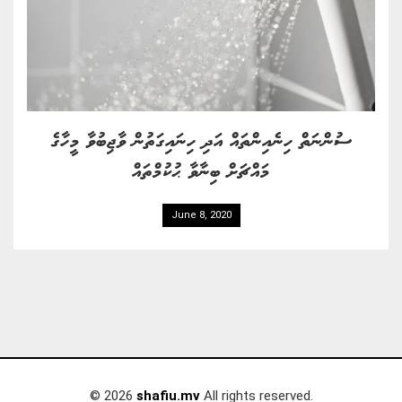
ސުންނަތް ހިނެއިންތައް އަދި ހިނައިގަތުން ވާޖިބުވާ މީހާގެ
މައްޗަށް ބިނާވާ ޙުކުމްތައް
June 8, 2020
© 2026
shafiu.mv
All rights reserved.