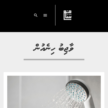
search
menu
ވާޖިބު ހިނެއުން