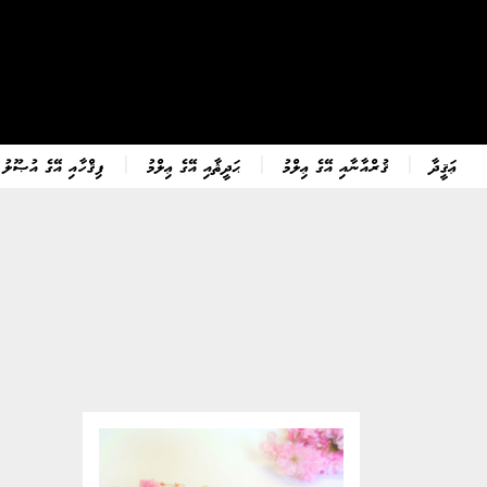
ޢަޤީދާ
ޤުރްއާނާއި އޭގެ ޢިލްމު
ޙަދީޘާއި އޭގެ ޢިލްމު
ފިޤްހާއި އޭގެ އުޞޫލު