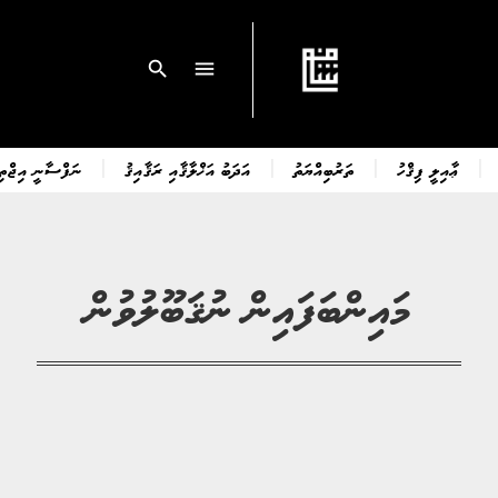
search
menu
ޢާއިލީ ފިޤްހު
ތަރުބިއްޔަތު
އަދަބު އަޚްލާޤާއި ރަޤާއިޤު
ނަފްސާނީ އިޖްތިމ
މައިންބަފައިން ނުޤަބޫލުވުން