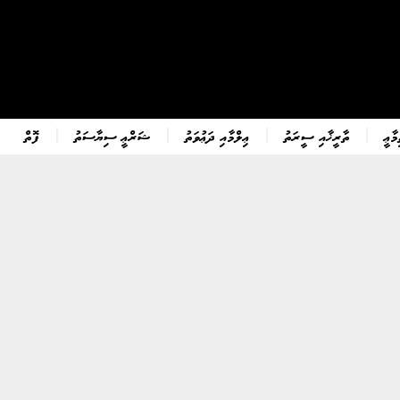
ާޢީ
ތާރީޚާއި ސީރަތު
ޢިލްމާއި ދަޢުވަތު
ޝަރްޢީ ސިޔާސަތު
ފޮތް