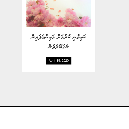
ކައިވެނި ކުރުމަށް މައިންބަފައިން
ނުޤަބޫލުވުން
April 18, 2020