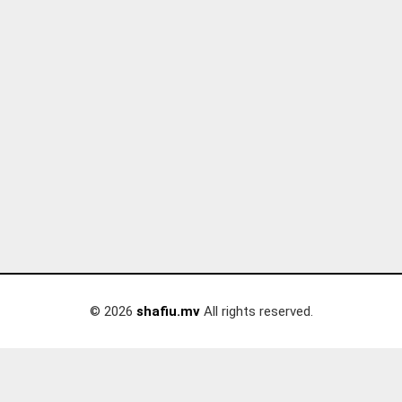
© 2026
shafiu.mv
All rights reserved.