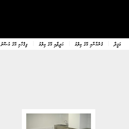
ޢަޤީދާ
ޤުރްއާނާއި އޭގެ ޢިލްމު
ޙަދީޘާއި އޭގެ ޢިލްމު
ފިޤްހާއި އޭގެ އުޞޫލު