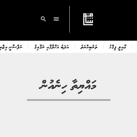
search
menu
ޢާއިލީ ފިޤްހު
ތަރުބިއްޔަތު
އަދަބު އަޚްލާޤާއި ރަޤާއިޤު
ނަފްސާނީ އިޖްތިމ
މައްޔިތާ ހިނެއުން