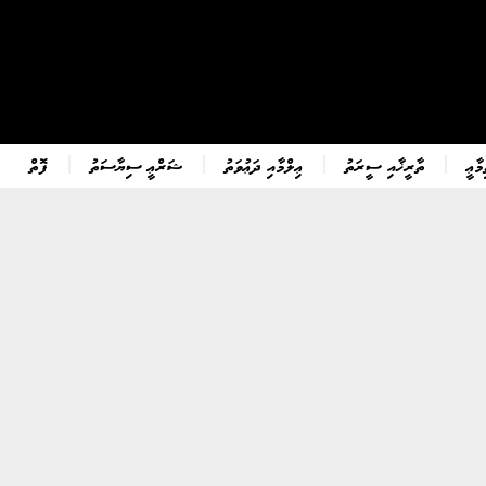
ާޢީ
ތާރީޚާއި ސީރަތު
ޢިލްމާއި ދަޢުވަތު
ޝަރްޢީ ސިޔާސަތު
ފޮތް