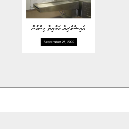
ޙައިޟުވެރިޔާ މައްޔިތާ ހިނެވުން
September 25, 2020