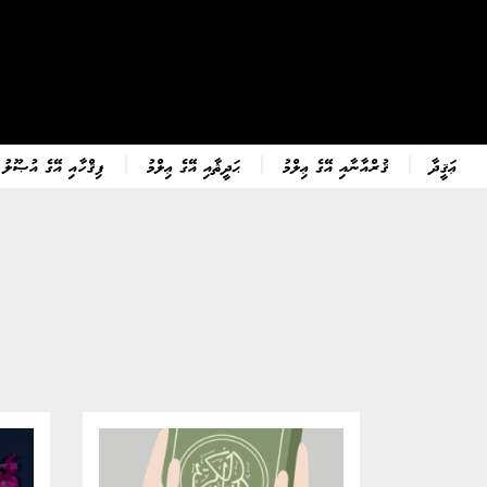
ޢަޤީދާ
ޤުރްއާނާއި އޭގެ ޢިލްމު
ޙަދީޘާއި އޭގެ ޢިލްމު
ފިޤްހާއި އޭގެ އުޞޫލު