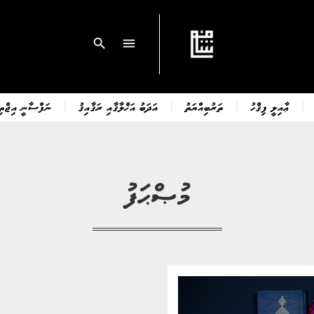
search
menu
ޢާއިލީ ފިޤްހު
ތަރުބިއްޔަތު
އަދަބު އަޚްލާޤާއި ރަޤާއިޤު
ނަފްސާނީ އިޖްތިމ
މުޞްޙަފު