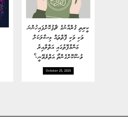
ކީރިތި ޤުރްއާނުގެ ޗާޕުކޮށްފައިހުންނަ
ވަކި ވަކި ފޮތްތައް މިސާލަކަށް
ޢަންމާފޮތުގައި އަތްލާއިރު
ވުޟޫކޮށްގެންތޯ އަތްލެވޭނީ؟
October 25, 2025