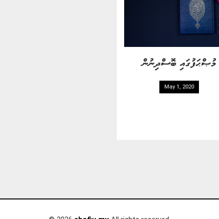
މުޞްޙަފުގައި ބޮސްދިނުން
May 1, 2020