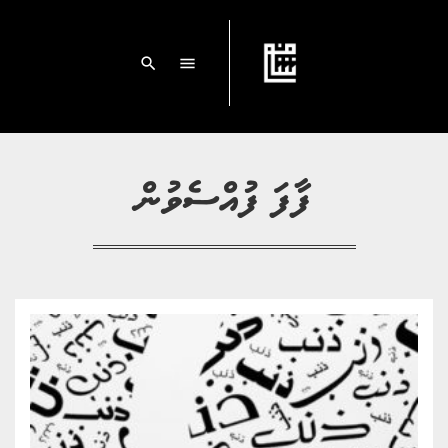
search
menu
ފާފަ ފުއްސެވުން