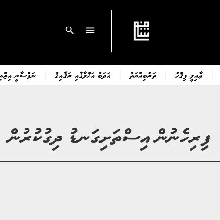
search
menu
ޢާއިލީ ފިޤްހު
ތަރުބިއްޔަތު
އަދަބު އަޚްލާޤާއި ރަޤާއިޤު
ނަފްސާނީ އިޖްތިމ
ފިރިހެނުން އިސްތަށިގަނޑު ދިގުކުރުން