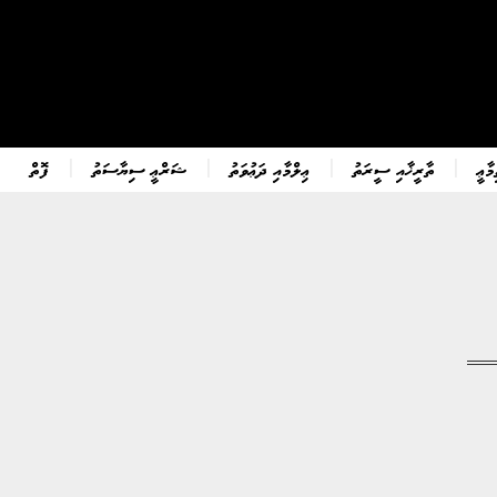
ާޢީ
ތާރީޚާއި ސީރަތު
ޢިލްމާއި ދަޢުވަތު
ޝަރްޢީ ސިޔާސަތު
ފޮތް