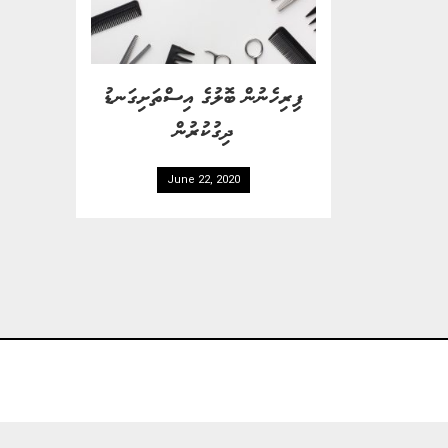
ފިރިހެނުން ބޮލުގެ އިސްތަށިގަނޑު
ދިގުކުރުން
June 22, 2020