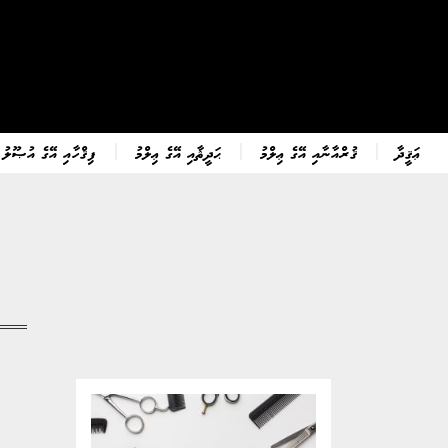
ޢަޤީދާ
ޤުރްއާނާއި އޭގެ ޢިލްމު
ޙަދީޘާއި އޭގެ ޢިލްމު
ފިޤްހާއި އޭގެ އުޞޫލު