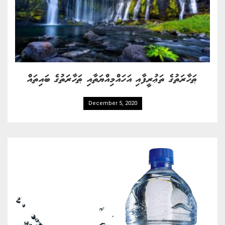
ޠަހާރަތުގެ ތަޢުރީފާއި އަހައްމިއްޔަތާއި ޠަހާރަތުގެ ބައިތައް
December 5, 2020