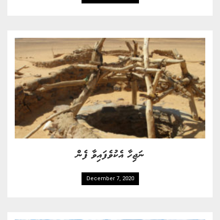
ނަޖިހާ އެކުވެފައިވާ ފެން
December 7, 2020