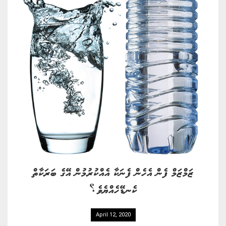
ޒަމްޒަމް ފެން އެހެން ފެނަކާ އެއްކުރުމުން އޭގެ ބަރަކާތް
ކެނޑޭހެއްޔެވެ؟
April 12, 2020