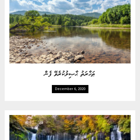
ޠަހާރަތު ޙާޞިލުކުރެވޭ ފެން
December 6, 2020