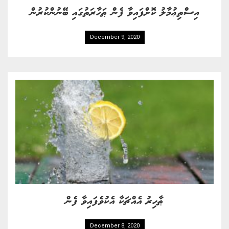
އިސްތިޢުމާލު ކޮށްފައިވާ ފެން ޠަހާރަތުގައި ބޭނުންކުރުން
December 9, 2020
ޠާހިރު އެއްޗަކާ އެކުވެފައިވާ ފެން
December 8, 2020