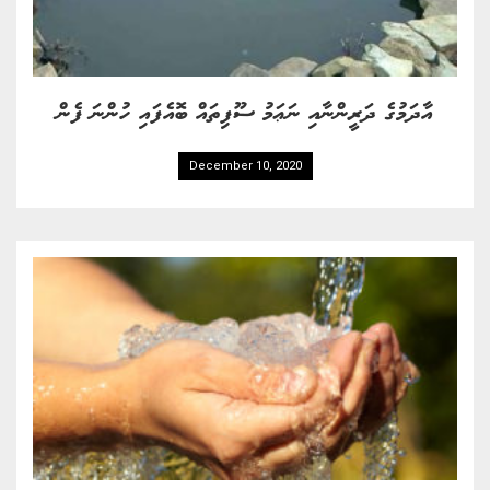
އާދަމުގެ ދަރީންނާއި ނަޢަމު ސޫފިތައް ބޮއެފައި ހުންނަ ފެން
December 10, 2020