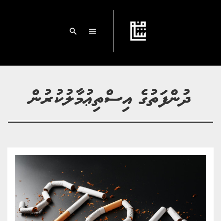
search
menu
ދުންފަތުގެ އިސްތިޢުމާލުކުރުން