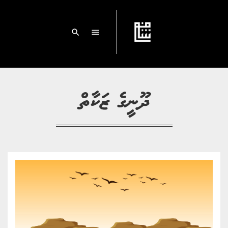
search
menu
ދޫނީގެ ޒަކާތް