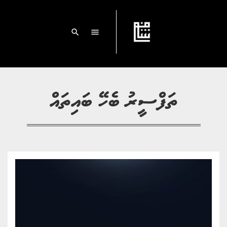
search
menu
ތަފްސީރު ބެހޭ ބައިތައް