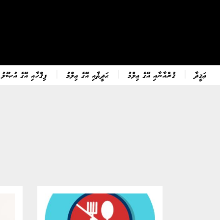
ޢަޤީދާ
ޤުރްއާނާއި އޭގެ ޢިލްމު
ޙަދީޘާއި އޭގެ ޢިލްމު
ފިޤްހާއި އޭގެ އުޞޫލު