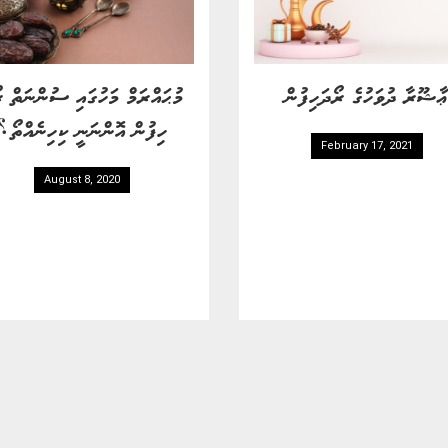
ާޝޫރާ ދުވަހުގެ ރޯދަހިފުން
މުޙައްރަމް މަހުގައި ސުންނަތް ރ
ހިފުން އޮންނަނީ ކިހިނެއްތޯ؟
February 17, 2021
August 8, 2020