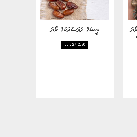
ޯދަ
ބީޟުގެ ދުވަސްތަކުގެ ރޯދަ
July 27, 2020