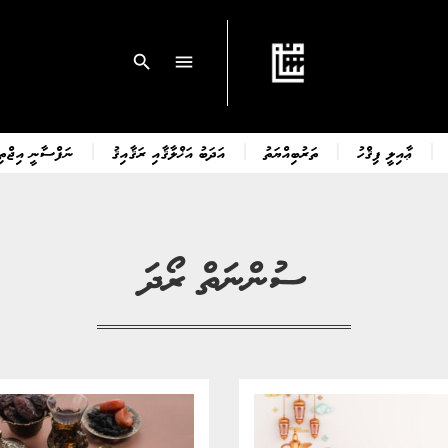
search
menu
ޢާއިލީ ފިޤްހު
ތަރުބިއްޔަތު
އަދަބު އަޚްލާޤާއި ރަޤާއިޤު
ނަފްސާނީ އިޖްތިމ
ސުންނަތް ރޯދަ