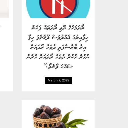
ރޯދަމަހުގެ ދޫވި ރޯދަތައް ފަހުން
ޢ
ހިފާއިރުގަ އެއްދުވަސް ދޫކޮށްފަ ހިފާ
އިރު ބުރާސްފަތި ދުވަހު ރޯދައަށް
ނުހުރެ ހުކުރު ދުވަހު ރޯދައަށް ހުރުން
ސައްހަ ވާނެތޯ؟
March 7, 2025