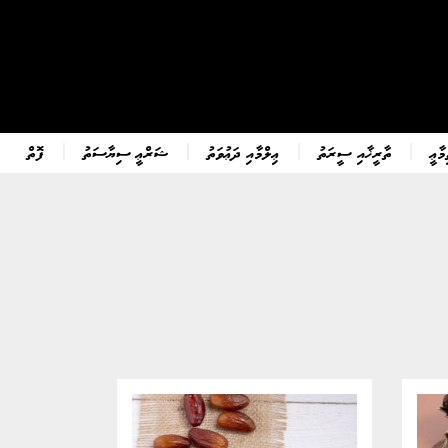
ާޢީ
ތާރީޚާއި ސީރަތު
ޢިލްމާއި ދަޢުވަތު
ޝަރްޢީ ސިޔާސަތު
ފޮތް