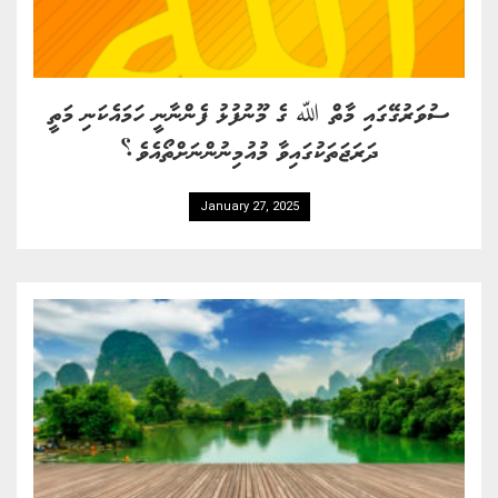
ސުވަރުގޭގައި މާތް ﷲ ގެ މޫނުފުޅު ފެންނާނީ ހަމައެކަނި މަތީ
ދަރަޖަތަކުގައިވާ މުއުމިނުންނަށްތޯއެވެ؟
January 27, 2025