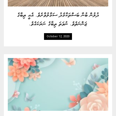
ދުލުން ބުނާ ބަސްތަކާމެދު ސަމާލުވާށެވެ. އެއީ ތިބާގެ
ޖަންނަތެވެ. ނުވަތަ ތިބާގެ ނަރަކައެވެ.
October 12, 2020