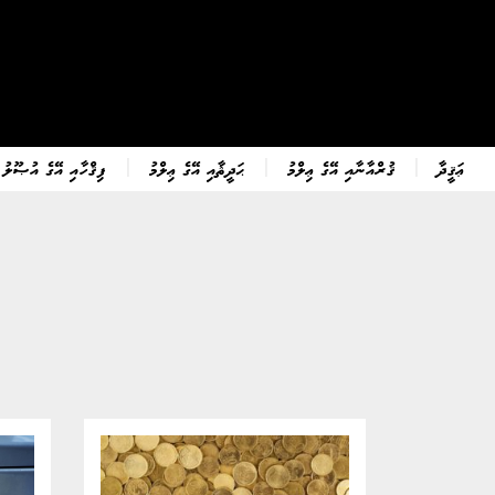
ޢަޤީދާ
ޤުރްއާނާއި އޭގެ ޢިލްމު
ޙަދީޘާއި އޭގެ ޢިލްމު
ފިޤްހާއި އޭގެ އުޞޫލު