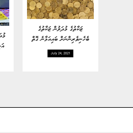
ޒަކާތުގެ މުދަލުން ޒަކާތުގެ
މުދަ
ބެހެނިވެރިންނަށް ބައިއަޅާނެ ގޮތް
އަމ
July 24, 2021