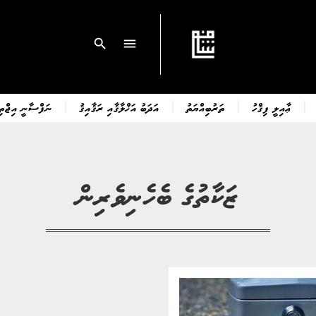
search
menu
ޢާއިލީ ފިޤްހު
ތަރުބިއްޔަތު
އަދަބު އަޚްލާޤާއި ރަޤާއިޤު
ނަފްސާނީ އިޖްތިމ
ޒަކާތުގެ ބެހެނިވެރިން