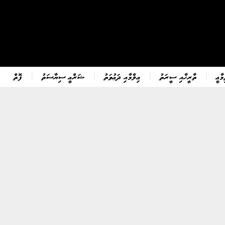
ާޢީ
ތާރީޚާއި ސީރަތު
ޢިލްމާއި ދަޢުވަތު
ޝަރްޢީ ސިޔާސަތު
ފޮތް