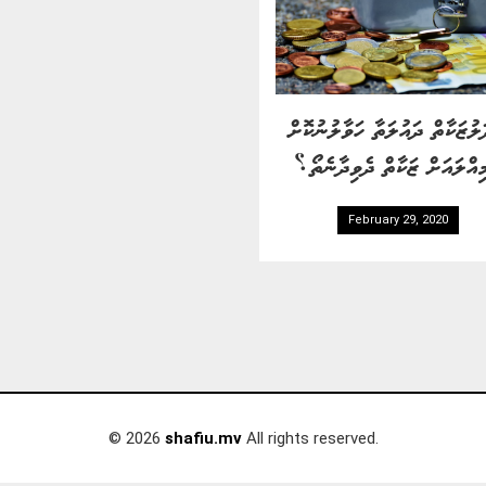
ލުޒަކާތް ދައުލަތާ ހަވާލުނުކޮށް
ިއްލައަށް ޒަކާތް ދެވިދާނެތޯ؟
February 29, 2020
© 2026
shafiu.mv
All rights reserved.