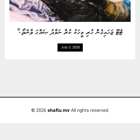
ޓެޓޫ ޖަހައިގެން ހުރި މީހަކު ކުރާ ނަމާދު ޞައްޙަ ވާނެތޯ؟
July 3, 2020
© 2026
shafiu.mv
All rights reserved.