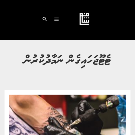
search
menu
ޓެޓޫޖަހައިގެން ނަމާދުކުރުން