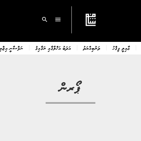
search
menu
ޢާއިލީ ފިޤްހު
ތަރުބިއްޔަތު
އަދަބު އަޚްލާޤާއި ރަޤާއިޤު
ނަފްސާނީ އިޖްތިމ
ޕޯރން