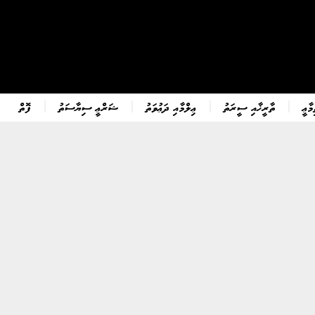
ާޢީ
ތާރީޚާއި ސީރަތު
ޢިލްމާއި ދަޢުވަތު
ޝަރްޢީ ސިޔާސަތު
ފޮތް