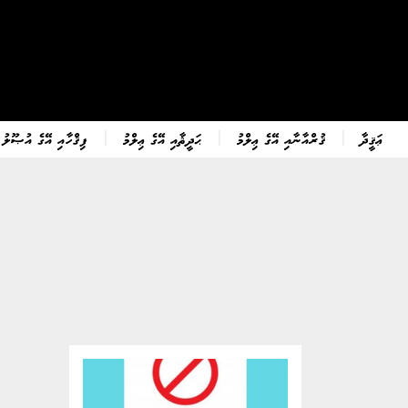
ޢަޤީދާ
ޤުރްއާނާއި އޭގެ ޢިލްމު
ޙަދީޘާއި އޭގެ ޢިލްމު
ފިޤްހާއި އޭގެ އުޞޫލު