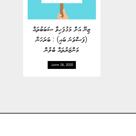
ޒިނޭ އަށް މަގުފަހިވާ ސަބަބުތައް
(ފަސްވަނަ ބައި) : ބަރަހަނާ
މަންޒަރުތައް ބެލުން
June 26, 2020