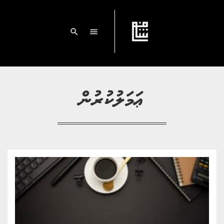
search
menu
ޢަމަލުކުރުން