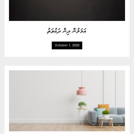
ޢަމަލުން ދިން ދަޢުވަތު
October 1, 2020