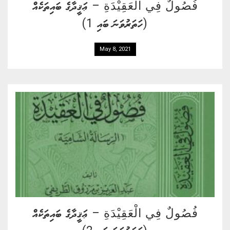
فُصُولٌ فِي الْعَقِيْدَةِ – ޢަޤީދާގެ ބައިތަކެއް
(ހަތަރުވަނަ ބައި 1)
May 8, 2021
فُصُولٌ فِي الْعَقِيْدَةِ – ޢަޤީދާގެ ބައިތަކެއް