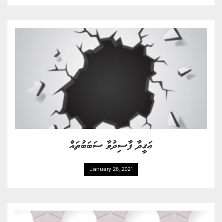
ޢަޤީދާ ފާސިދުވާ ސަބަބުތައް
January 26, 2021