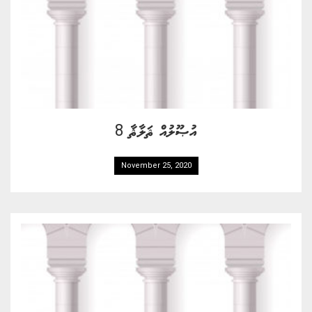
އުޞޫލުއް ޘަލާޘާ 8
November 25, 2020