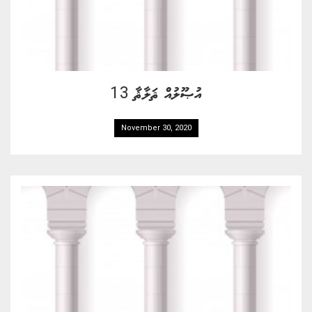
އުޞޫލުއް ޘަލާޘާ 13
November 30, 2020