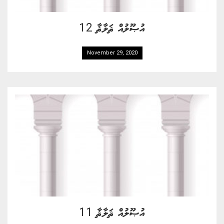
އުޞޫލުއް ޘަލާޘާ 12
November 29, 2020
އުޞޫލުއް ޘަލާޘާ 11