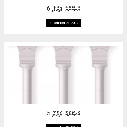
އުޞޫލުއް ޘަލާޘާ 6
November 23, 2020
އުޞޫލުއް ޘަލާޘާ 5