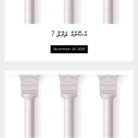
އުޞޫލުއް ޘަލާޘާ 7
November 24, 2020