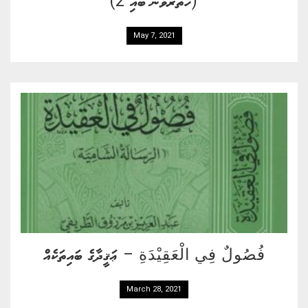
(ހަތަރުވަނަ ބައި 2)
May 7, 2021
فُصُولٌ فِي الْعَقِيْدَةِ – ޢަޤީދާގެ ބައިތަކެއް
March 28, 2021