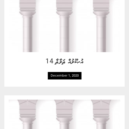
އުޞޫލުއް ޘަލާޘާ 14
December 1, 2020