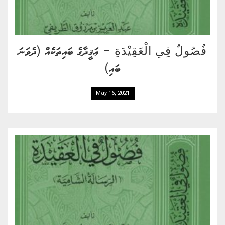
فُصُولٌ فِي الْعَقِيْدَةِ – ޢަޤީދާގެ ބައިތަކެއް (ދެވަނަ
ބައި)
May 16, 2021