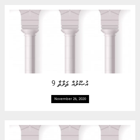
އުޞޫލުއް ޘަލާޘާ 9
November 26, 2020