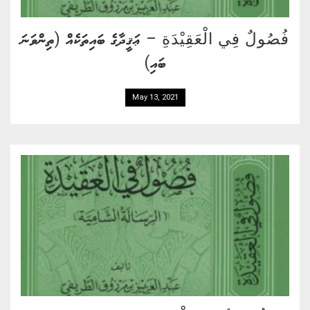
فُصُولٌ فِي الْعَقِيْدَةِ – ޢަޤީދާގެ ބައިތަކެއް (ތިންވަނަ
ބައި)
May 13, 2021