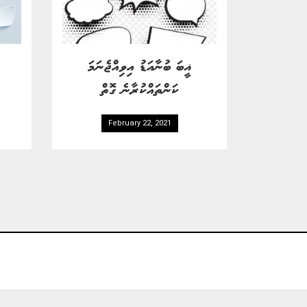
ޣީބަ ބުނާއަޑު އިވިއްޖެނަމަ
ކަންތައްކުރާނެ ގޮތް
February 22, 2021