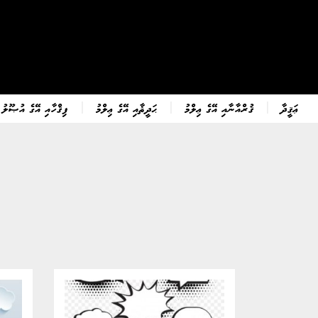
ޢަޤީދާ
ޤުރްއާނާއި އޭގެ ޢިލްމު
ޙަދީޘާއި އޭގެ ޢިލްމު
ފިޤްހާއި އޭގެ އުޞޫލު