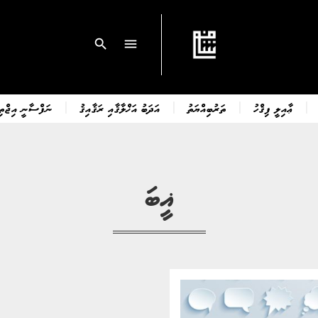
search
menu
ޢާއިލީ ފިޤްހު
ތަރުބިއްޔަތު
އަދަބު އަޚްލާޤާއި ރަޤާއިޤު
ނަފްސާނީ އިޖްތިމ
ޣީބަ