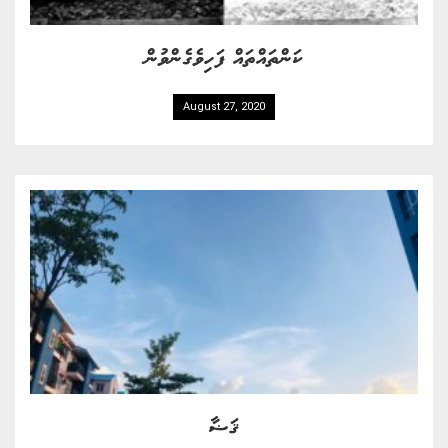
ކަންތައްތައް ފަހިވެގެންވުން
August 27, 2020
ޤަޟާ