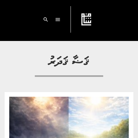
search
menu
ޤަޟާ ޤަދަރު