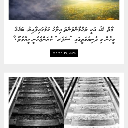
މާތް ﷲ އަކީ ރަޙްމާންވަންތަ އިލާހު ކަމުގައިވާއިރު، ބައެއް
މީހުން މި ދުނިޔެމަތީގައި “ސަފަރ” ކުރަންޖެހެނީ ކީއްވެތޯ؟
March 19, 2026