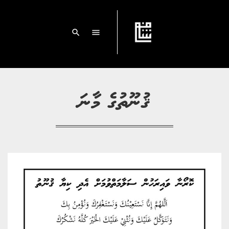
search
menu
ޤުނޫތުގެ މާނަ