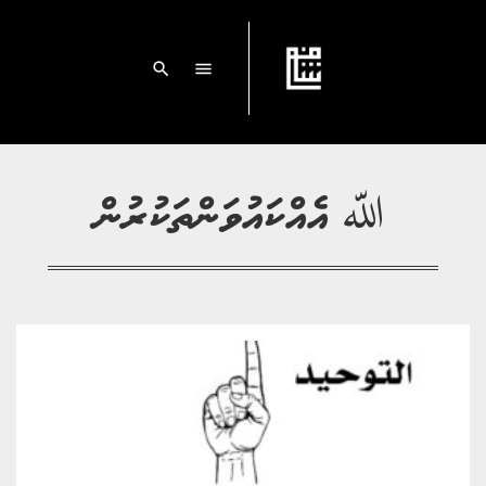
search
menu
ﷲ އެއްކައުވަންތަކުރުން