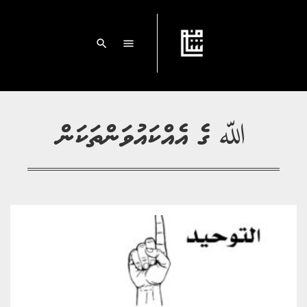
search
menu
ﷲ ގެ އެއްކައުވަންތަކަން