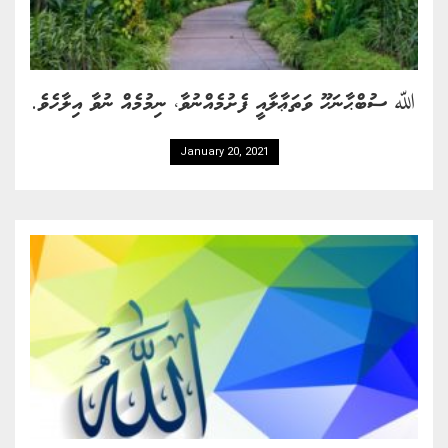
ﷲ ސުބްޙާނަހޫ ވަތަޢާލާއީ ފެށުމެއްނުވާ، ނިމުމެއް ނުވާ އިލާހެވެ.
January 20, 2021